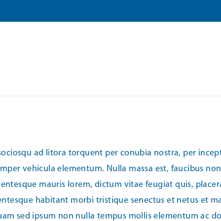
ti sociosqu ad litora torquent per conubia nostra, per i
emper vehicula elementum. Nulla massa est, faucibus non
lentesque mauris lorem, dictum vitae feugiat quis, placera
llentesque habitant morbi tristique senectus et netus et 
iquam sed ipsum non nulla tempus mollis elementum ac do