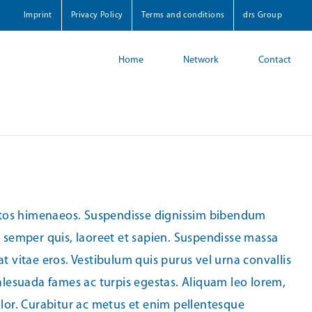
Imprint
Privacy Policy
Terms and conditions
drs Group
Home
Network
Contact
nceptos himenaeos. Suspendisse dignissim bibendum
 semper quis, laoreet et sapien. Suspendisse massa
t vitae eros. Vestibulum quis purus vel urna convallis
malesuada fames ac turpis egestas. Aliquam leo lorem,
lor. Curabitur ac metus et enim pellentesque