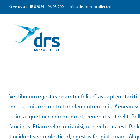
Zum
Give us a call!
02054 - 96 93 200
|
info@drs-konsocollect.nl
Inhalt
springen
Vestibulum egestas pharetra felis. Class aptent taci
lectus, quis ornare tortor elementum quis. Aenean s
odio, aliquet nec commodo et, venenatis ut velit. Pel
faucibus. Etiam vel mauris nisi, non vehicula est. Pe
tincidunt sed molestie id, egestas feugiat quam. Al